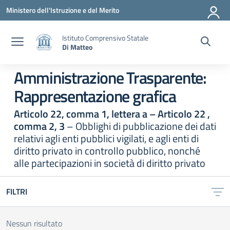
Vai ai contenuti
Vai al menu di navigazione
Vai al footer
Ministero dell'Istruzione e del Merito
Istituto Comprensivo Statale
Di Matteo
Amministrazione Trasparente:
Rappresentazione grafica
Articolo 22, comma 1, lettera a – Articolo 22 ,
comma 2, 3
– Obblighi di pubblicazione dei dati
relativi agli enti pubblici vigilati, e agli enti di
diritto privato in controllo pubblico, nonché
alle partecipazioni in società di diritto privato
FILTRI
Nessun risultato