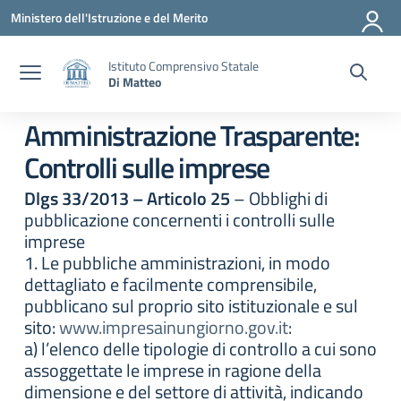
Vai ai contenuti
Vai al menu di navigazione
Vai al footer
Ministero dell'Istruzione e del Merito
Istituto Comprensivo Statale
Di Matteo
Amministrazione Trasparente:
Controlli sulle imprese
Dlgs 33/2013 – Articolo 25
– Obblighi di
pubblicazione concernenti i controlli sulle
imprese
1. Le pubbliche amministrazioni, in modo
dettagliato e facilmente comprensibile,
pubblicano sul proprio sito istituzionale e sul
sito:
www.impresainungiorno.gov.it
:
a) l’elenco delle tipologie di controllo a cui sono
assoggettate le imprese in ragione della
dimensione e del settore di attività, indicando