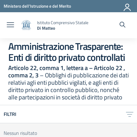
Vai ai contenuti
Vai al menu di navigazione
Vai al footer
Ministero dell'Istruzione e del Merito
Istituto Comprensivo Statale
Di Matteo
Amministrazione Trasparente:
Enti di diritto privato controllati
Articolo 22, comma 1, lettera a – Articolo 22 ,
comma 2, 3
– Obblighi di pubblicazione dei dati
relativi agli enti pubblici vigilati, e agli enti di
diritto privato in controllo pubblico, nonché
alle partecipazioni in società di diritto privato
FILTRI
Nessun risultato