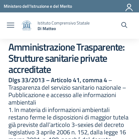
Vai ai contenuti
Vai al menu di navigazione
Vai al footer
Ministero dell'Istruzione e del Merito
Istituto Comprensivo Statale
Di Matteo
Amministrazione Trasparente:
Strutture sanitarie private
accreditate
Dlgs 33/2013 – Articolo 41, comma 4
–
Trasparenza del servizio sanitario nazionale –
Pubblicazione e accesso alle informazioni
ambientali
1. In materia di informazioni ambientali
restano ferme le disposizioni di maggior tutela
già previste dall’articolo 3-sexies del decreto
legislativo 3 aprile 2006 n. 152, dalla legge 16