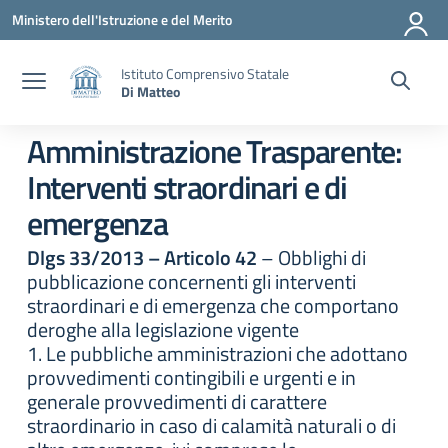
Vai ai contenuti
Vai al menu di navigazione
Vai al footer
Ministero dell'Istruzione e del Merito
Istituto Comprensivo Statale
Di Matteo
Amministrazione Trasparente:
Interventi straordinari e di
emergenza
Dlgs 33/2013 – Articolo 42
– Obblighi di
pubblicazione concernenti gli interventi
straordinari e di emergenza che comportano
deroghe alla legislazione vigente
1. Le pubbliche amministrazioni che adottano
provvedimenti contingibili e urgenti e in
generale provvedimenti di carattere
straordinario in caso di calamità naturali o di