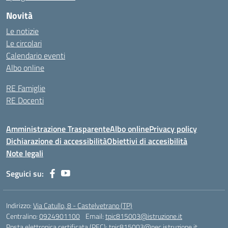
Novità
Le notizie
Le circolari
Calendario eventi
Albo online
RE Famiglie
RE Docenti
Amministrazione Trasparente
Albo online
Privacy policy
Dichiarazione di accessibilità
Obiettivi di accesibilità
Note legali
Seguici su:
Indirizzo:
Via Catullo, 8 - Castelvetrano (TP)
Centralino:
0924901100
Email:
tpic815003@istruzione.it
Posta elettronica certificata (PEC):
tpic815003@pec.istruzione.it