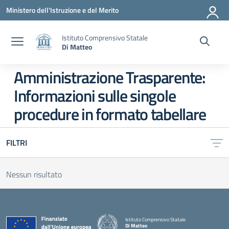
Vai ai contenuti
Vai al menu di navigazione
Vai al footer
Ministero dell'Istruzione e del Merito
Istituto Comprensivo Statale
Di Matteo
Amministrazione Trasparente:
Informazioni sulle singole
procedure in formato tabellare
FILTRI
Nessun risultato
Istituto Comprensivo Statale
Di Matteo