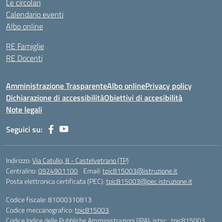
Le circolari
Calendario eventi
Albo online
RE Famiglie
RE Docenti
Amministrazione Trasparente
Albo online
Privacy policy
Dichiarazione di accessibilità
Obiettivi di accesibilità
Note legali
Seguici su:
Indirizzo:
Via Catullo, 8 - Castelvetrano (TP)
Centralino:
0924901100
Email:
tpic815003@istruzione.it
Posta elettronica certificata (PEC):
tpic815003@pec.istruzione.it
Codice fiscale: 81000310813
Codice meccanografico:
tpic815003
Codice Indice delle Pubbliche Amministrazioni (IPA): istsc_tpic815003