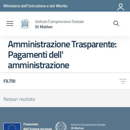
Vai ai contenuti
Vai al menu di navigazione
Vai al footer
Ministero dell'Istruzione e del Merito
Istituto Comprensivo Statale
Di Matteo
Amministrazione Trasparente:
Pagamenti dell'
amministrazione
FILTRI
Nessun risultato
Istituto Comprensivo Statale
Di Matteo